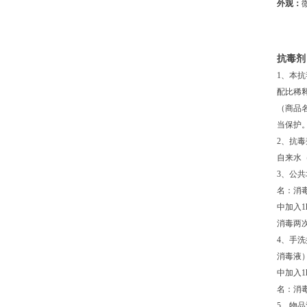
外观：
抗毒剂
1、本
配比稀
（商品
当保护
2、抗
自来水
3、公
名：消毒
中加入
消毒两次
4、手
消毒液）
中加入
名：消
5、物