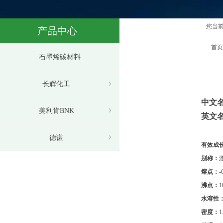
您当
产品中心
首页
石墨烯碳材料
长辉化工
ꁇ
中文
美利肯BNK
ꁇ
英文
德谦
ꁇ
有效成
别称：
熔点：
-
沸点：
1
水溶性
密度：
1