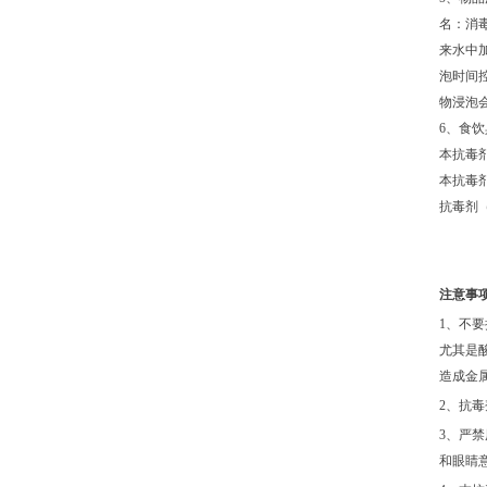
名：消毒
来水中
泡时间
物浸泡
6、食
本抗毒剂
本抗毒剂
抗毒剂
注意事
1、不
尤其是
造成金
2、抗
3、严
和眼睛