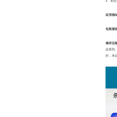
4、本
应用领
包装规
储存运
还原剂
封，本