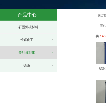
产品中心
您当
首页
石墨烯碳材料
共
140
长辉化工
ꁇ
美利肯BNK
ꁇ
德谦
ꁇ
BNK
流平